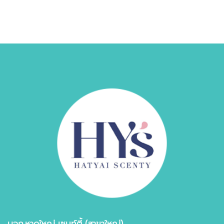
บจก.หาดใหญ่ เซนท์ตี้ (สาขาใหญ่)