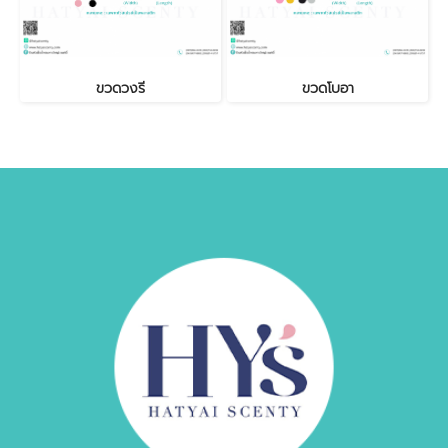
ขวดวงรี
ขวดโบอา