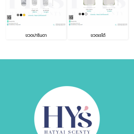
ขวดปารินดา
ขวดเรโด้