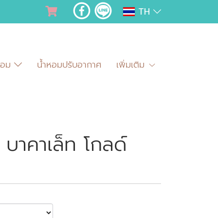
TH
ำหอม
น้ำหอมปรับอากาศ
เพิ่มเติม
าคาเล็ท โกลด์