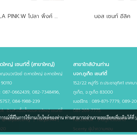
POLA PINK:W โปลา พิ้งค์ หญิง
บอส เซนท์ อีลิค
ใหญ่ เซนท์ตี้ (สาขาใหญ่)
สาขาใกล้บ้านท่าน
บจก.ภูเก็ต เซนท์ตี้
าญจนวณิชย์ ต.หาดใหญ่ อ.หาดใหญ่
 90110
152/22 หมู่ที่5 ถ.ประชาอุทิศ1 เทศ
 :
087-0662439
,
082-7348496,
ภูเก็ต, จ.ภูเก็ต 83000
45757,
084-1988-239
เบอร์โทร : 089-871-7779, 089-2
k :
081-269-7775
ร้านหัวเชื้อน้ำหอมหาดใหญ่ เซนท์ตี้
บการณ์ที่ดีในการใช้งานเว็บไซต์ของท่าน ท่านสามารถอ่านรายละเอียดเพิ่มเติมได้ที่
:
@haiyaiscenty
|
hatyai944 |
Facebook : ร้านภูเก็ตเซนท์ตี้
020
Scenty ผู้นำความหอม