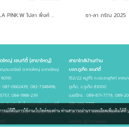
POLA PINK:W โปลา พิ้งค์ หญิง
ซา-ลา ภรัณ 2025
ใหญ่ เซนท์ตี้ (สาขาใหญ่)
สาขาใกล้บ้านท่าน
บจก.ภูเก็ต เซนท์ตี้
าญจนวณิชย์ ต.หาดใหญ่ อ.หาดใหญ่
 90110
152/22 หมู่ที่5 ถ.ประชาอุทิศ1 เทศ
 :
087-0662439
,
082-7348496,
ภูเก็ต, จ.ภูเก็ต 83000
45757,
084-1988-239
เบอร์โทร : 089-871-7779, 089-2
k :
081-269-7775
ร้านหัวเชื้อน้ำหอมหาดใหญ่ เซนท์ตี้
บการณ์ที่ดีในการใช้งานเว็บไซต์ของท่าน ท่านสามารถอ่านรายละเอียดเพิ่มเติมได้ที่
:
@haiyaiscenty
|
hatyai944 |
Facebook : ร้านภูเก็ตเซนท์ตี้
020
Scenty ผู้นำความหอม