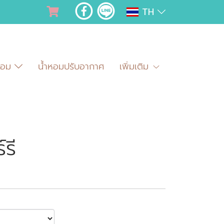
TH
ำหอม
น้ำหอมปรับอากาศ
เพิ่มเติม
รี