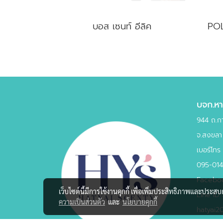
บอส เซนท์ อีลิค
บจก.หาด
944 ถ.ก
จ.สงขลา
เบอร์โทร
095-01
Faceboo
เว็บไซต์นี้มีการใช้งานคุกกี้ เพื่อเพิ่มประสิทธิภาพและประส
Line ID 
ความเป็นส่วนตัว
และ
นโยบายคุกกี้
hatyai2