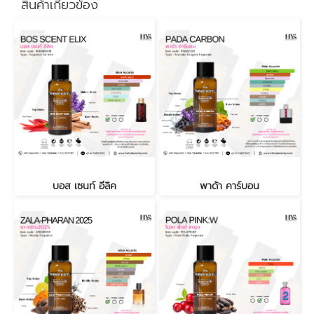
สินค้าเกี่ยวข้อง
บอส เซนท์ อีลิค
พาด้า คาร์บอน