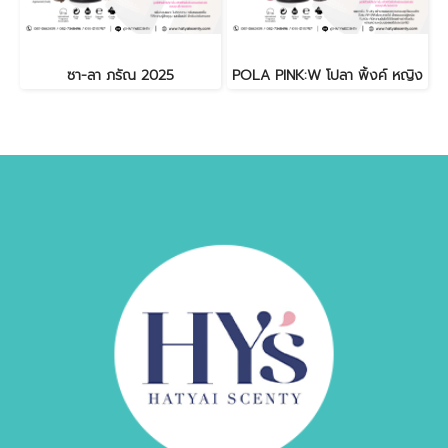
ซา-ลา ภรัณ 2025
POLA PINK:W โปลา พิ้งค์ หญิง