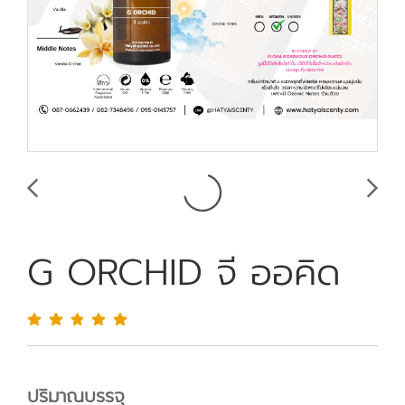
G ORCHID จี ออคิด
ปริมาณบรรจุ