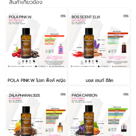
สินค้าเกี่ยวข้อง
POLA PINK:W โปลา พิ้งค์ หญิง
บอส เซนท์ อีลิค