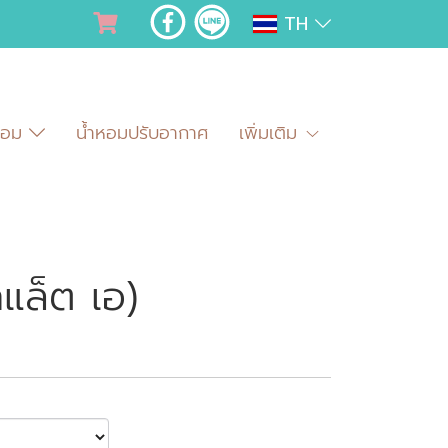
TH
ำหอม
น้ำหอมปรับอากาศ
เพิ่มเติม
แล็ต เอ)