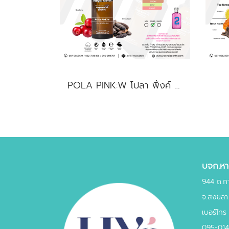
POLA PINK:W โปลา พิ้งค์ หญิง
บจก.หาด
944 ถ.ก
จ.สงขลา
เบอร์โทร
095-01