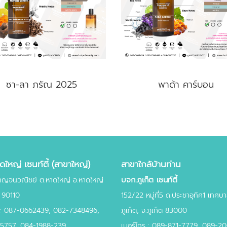
ซา-ลา ภรัณ 2025
พาด้า คาร์บอน
ใหญ่ เซนท์ตี้ (สาขาใหญ่)
สาขาใกล้บ้านท่าน
บจก.ภูเก็ต เซนท์ตี้
าญจนวณิชย์ ต.หาดใหญ่ อ.หาดใหญ่
 90110
152/22 หมู่ที่5 ถ.ประชาอุทิศ1 เทศ
 :
087-0662439
,
082-7348496,
ภูเก็ต, จ.ภูเก็ต 83000
45757,
084-1988-239
เบอร์โทร : 089-871-7779, 089-2