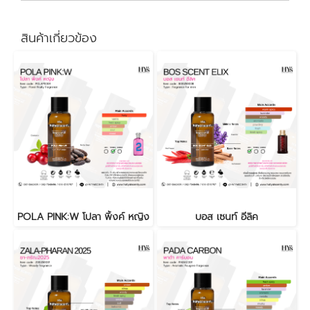
สินค้าเกี่ยวข้อง
POLA PINK:W โปลา พิ้งค์ หญิง
บอส เซนท์ อีลิค