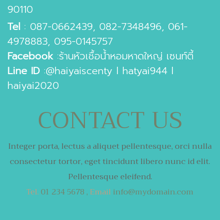
90110
Tel
:
087-0662439
,
082-7348496
,
061-
4978883
,
095-0145757
Facebook
:
ร้านหัวเชื้อน้ำหอมหาดใหญ่ เซนท์ตี้
Line ID
:
@haiyaiscenty
l
hatyai944
l
haiyai2020
CONTACT US
Integer porta, lectus a aliquet pellentesque,
orci nulla
consectetur tortor,
eget tincidunt libero nunc id elit.
Pellentesque eleifend.
Tel.
01 234 5678 ,
Email
info@mydomain.com