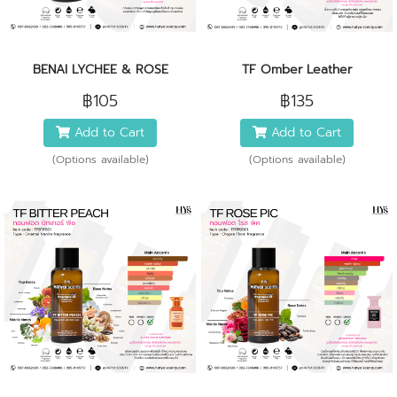
BENAI LYCHEE & ROSE
TF Omber Leather
฿105
฿135
Add to Cart
Add to Cart
(Options available)
(Options available)