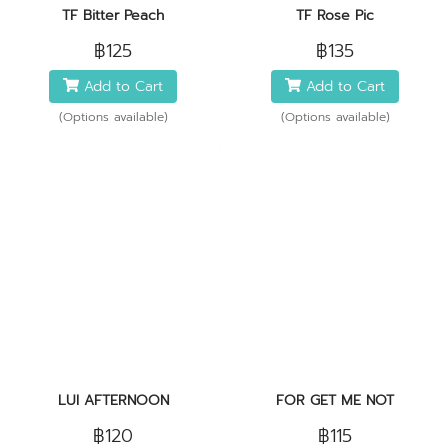
TF Bitter Peach
TF Rose Pic
฿125
฿135
Add to Cart
Add to Cart
(Options available)
(Options available)
LUI AFTERNOON
FOR GET ME NOT
฿120
฿115