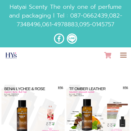
Hatyai Scenty The only one of perfume
and packaging l Tel :
087-0662439
,
082-
7348496
,
061-4978883
,
095-0145757