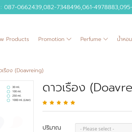
 :
087-0662439
,
082-7348496
,
061-4978883
,
095
w Products
Promotion
Perfume
น้ำหอ
วเรือง (Doavreing)
ดาวเรือง (Doavre
ปริมาณ