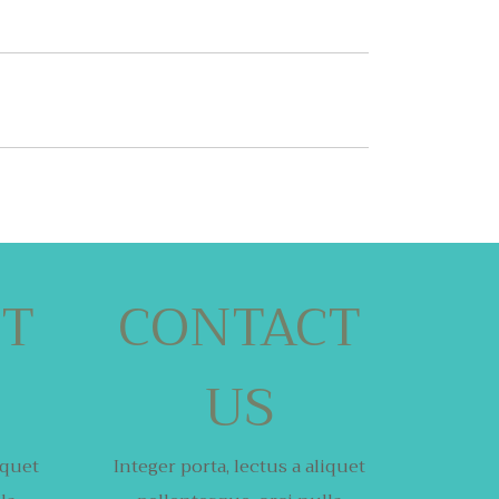
CT
CONTACT
US
iquet
Integer porta, lectus a aliquet