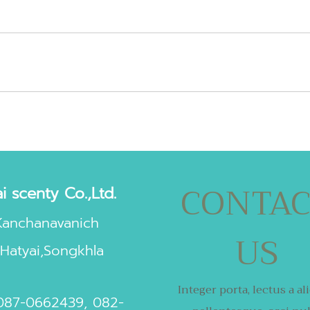
CONTA
i scenty Co.,Ltd.
Kanchanavanich
US
Hatyai,Songkhla
Integer porta, lectus a al
087-0662439
,
082-