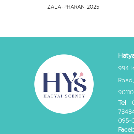
ZALA-PHARAN 2025
Hatya
994 
Road,
90110
Tel
:
7348
095-
Face