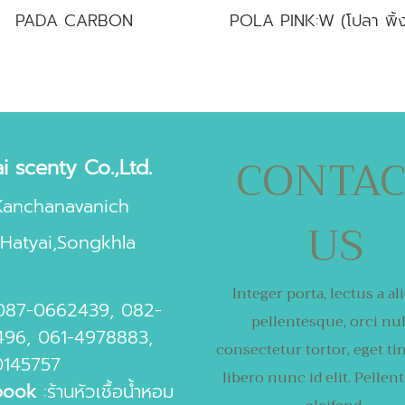
PADA CARBON
CONTA
i scenty Co.,Ltd.
Kanchanavanich
US
Hatyai,Songkhla
Integer porta, lectus a al
087-0662439
,
082-
pellentesque,
orci nul
496
,
061-4978883
,
consectetur tortor,
eget ti
0145757
libero nunc id elit. Pelle
book
:
ร้านหัวเชื้อน้ำหอม