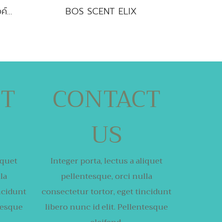
POLA PINK:W (โปลา พิ้งค์ หญิง)
BOS SCENT ELIX
CT
CONTACT
US
iquet
Integer porta, lectus a aliquet
la
pellentesque,
orci nulla
ncidunt
consectetur tortor,
eget tincidunt
ntesque
libero nunc id elit. Pellentesque