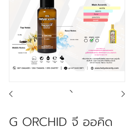
G ORCHID จี ออคิด