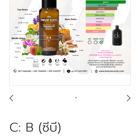
C: B (ซีบี)