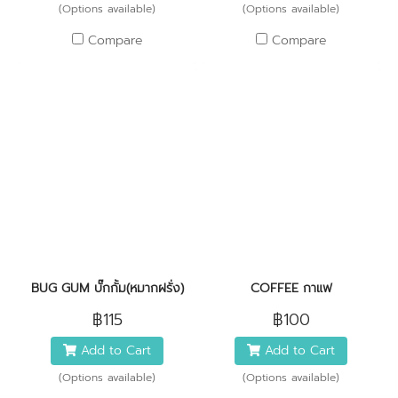
(Options available)
(Options available)
Compare
Compare
BUG GUM บั๊กกั้ม(หมากฝรั่ง)
COFFEE กาแฟ
฿115
฿100
Add to Cart
Add to Cart
(Options available)
(Options available)