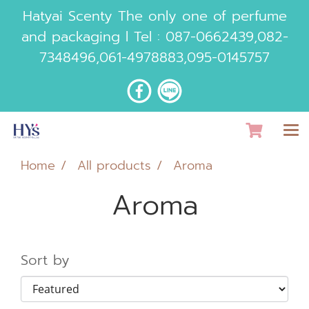
Hatyai Scenty The only one of perfume
and packaging l Tel :
087-0662439
,
082-
7348496
,
061-4978883
,
095-0145757
Home
All products
Aroma
Aroma
Sort by