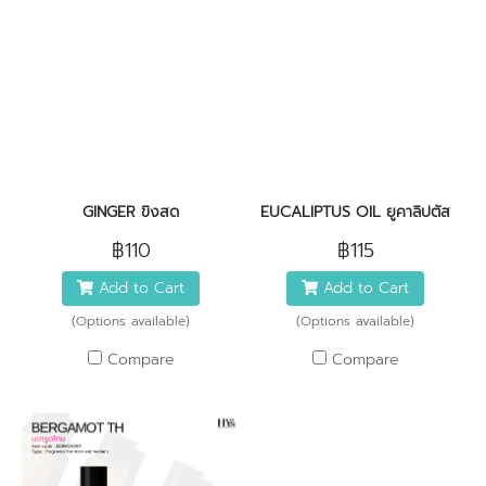
GINGER ขิงสด
EUCALIPTUS OIL ยูคาลิปตัส
฿110
฿115
Add to Cart
Add to Cart
(Options available)
(Options available)
Compare
Compare