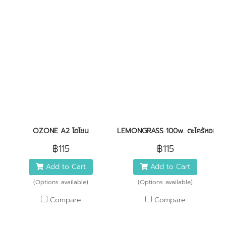
OZONE A2 โอโซน
LEMONGRASS 100w. ตะไคร้หอม
฿115
฿115
Add to Cart
Add to Cart
(Options available)
(Options available)
Compare
Compare