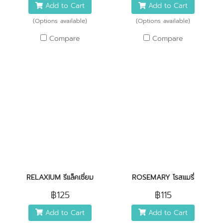
Add to Cart
Add to Cart
(Options available)
(Options available)
Compare
Compare
RELAXIUM รีแล็คเซี่ยม
ROSEMARY โรสแมรี่
฿125
฿115
Add to Cart
Add to Cart