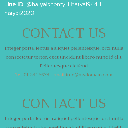
Line ID
:
@haiyaiscenty
l
hatyai944
l
haiyai2020
CONTACT US
Integer porta, lectus a aliquet pellentesque,
orci nulla
consectetur tortor,
eget tincidunt libero nunc id elit.
Pellentesque eleifend.
Tel.
01 234 5678 ,
Email
info@mydomain.com
CONTACT US
Integer porta, lectus a aliquet pellentesque,
orci nulla
consectetur tortor,
eget tincidunt libero nunc id elit.